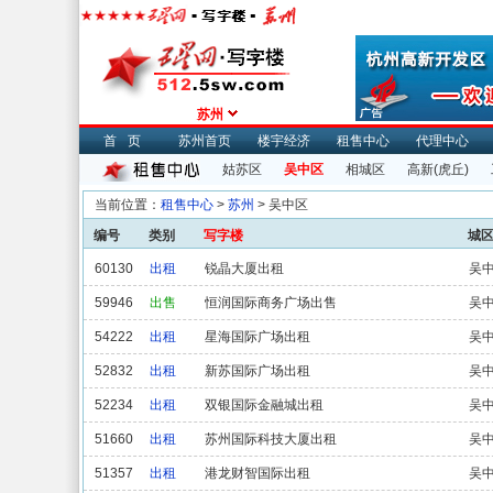
苏州
首页
苏州首页
楼宇经济
租售中心
代理中心
姑苏区
吴中区
相城区
高新(虎丘)
当前位置：
租售中心
>
苏州
> 吴中区
编号
类别
写字楼
城
60130
出租
锐晶大厦出租
吴
59946
出售
恒润国际商务广场出售
吴
54222
出租
星海国际广场出租
吴
52832
出租
新苏国际广场出租
吴
52234
出租
双银国际金融城出租
吴
51660
出租
苏州国际科技大厦出租
吴
51357
出租
港龙财智国际出租
吴