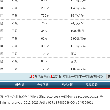
中区
不限
60㎡
1.10元/天/㎡
中区
不限
200㎡
1.40元/天/㎡
中区
不限
750㎡
35元/月/㎡
中区
不限
76㎡
24元/月/㎡
中区
不限
34㎡
1000元/月
中区
不限
61㎡
2.90元/天/㎡
中区
不限
300㎡
1.10元/天/㎡
中区
不限
104㎡
面议
中区
不限
84㎡
面议
中区
不限
170㎡
1.82元/天/㎡
共:
85
条记录 当前:
1
/2页 [首页] [上一页]
[下一页]
[末页]
转到：
注册会员
会员服务
网站地图
意见反馈
中国
增值电信业务经营许可证：
浙B2-20140037
公网安备：
33010602003227号
rights reserved. 2012-2026 总机：0571-87989939 QQ：545669611