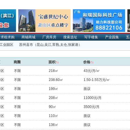
求租求购
商铺商城
厂房库房
搜索选址
写字楼集
产业园集
五
工业园区
苏州县市
（昆山,吴江,常熟,太仓,张家港）
区
商圈
面积
↑↓
价格
↑↓
中区
不限
218㎡
43元/月/㎡
中区
不限
238.60㎡
1.50-1.55万元/㎡
中区
不限
199㎡
面议
中区
不限
208㎡
11000元/月
中区
不限
90㎡
3500元/月
中区
不限
110㎡
面议
中区
不限
136㎡
面议