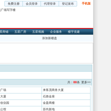
手机版
免费注册
会员登录
代理登录
登记发布
星商铺
五星厂房
五星视频
企业服务
楼宇党建
添加新楼盘
共：
88
条
更多>>
茂广场
来客茂商务大厦
业大厦
石路金座
路创业园
金盈商楼
她公馆
苏尚新地