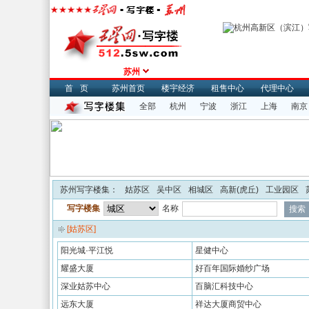
苏州
首页
苏州首页
楼宇经济
租售中心
代理中心
全部
杭州
宁波
浙江
上海
南京
苏州写字楼集
：
姑苏区
吴中区
相城区
高新(虎丘)
工业园区
写字楼集
名称
[姑苏区]
阳光城·平江悦
星健中心
耀盛大厦
好百年国际婚纱广场
深业姑苏中心
百脑汇科技中心
远东大厦
祥达大厦商贸中心