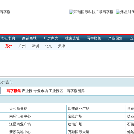
求租求购
商铺商城
厂房库房
搜索选址
写字楼集
产业园集
五
苏州
广州
深圳
北京
天津
苏州县市
写字楼集
产业园
专业市场
工业园区
写字楼图库
天和商务楼
四季商业广场
世
南环汇邻中心
宝隆广场
盐
江星商业广场
建瑞广场
石
新苏吴地中心
万融国际大厦
他